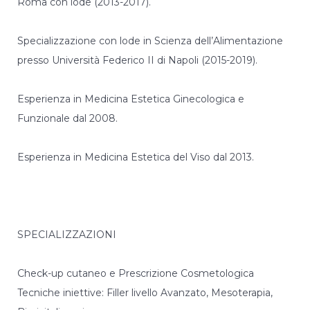
Roma con lode (2013-2017).
nostro sito
utilizziamo
degli
Specializzazione con lode in Scienza dell’Alimentazione
strumenti
(anche di terze
presso Università Federico II di Napoli (2015-2019).
parti)
aggiuntivi.
Rifiutando
Esperienza in Medicina Estetica Ginecologica e
questi cookies
Funzionale dal 2008.
alcune
funzionalità
potrebbero
Esperienza in Medicina Estetica del Viso dal 2013.
essere
disattivate o
non utilizzabili.
Marketing
SPECIALIZZAZIONI
A volte
utilizziamo
Check-up cutaneo e Prescrizione Cosmetologica
script di
terze parti a
Tecniche iniettive: Filler livello Avanzato, Mesoterapia,
fini di