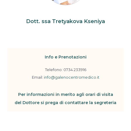
Dott. ssa Tretyakova Kseniya
Tecnici/Necessari
Info e Prenotazioni
Questi cookies sono
necessari per il
Telefono: 0734 233916
corretto
Email:
info@galenocentromedico.it
funzionamento del
sito e non possono
essere disabilitati.
Per informazioni in merito agli orari di visita
del Dottore si prega di contattare la segreteria
Statistici
Al fine di
migliorare
le