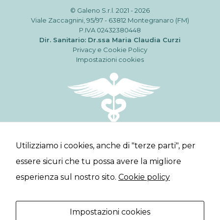
© Galeno S.r.l. 2021 - 2026
Viale Zaccagnini, 95/97 - 63812 Montegranaro (FM)
P.IVA 02432380448
Dir. Sanitario: Dr.ssa Maria Claudia Curzi
Privacy e Cookie Policy
Impostazioni cookies
Utilizziamo i cookies, anche di "terze parti", per
Servizi
Professionisti
Lavora con noi
essere sicuri che tu possa avere la migliore
Contatti
esperienza sul nostro sito.
Cookie policy
Poliambulatorio specialistico a Montegranaro.
Impostazioni cookies
Studio Odontoiatrico e prenotazioni diagnostiche.