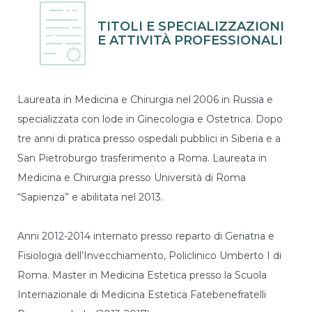
funzionalità
e la
TITOLI E SPECIALIZZAZIONI
fruizione
E ATTIVITÀ PROFESSIONALI
del nostro
sito
utilizziamo
strumenti
statistici (di
Laureata in Medicina e Chirurgia nel 2006 in Russia e
terze parti),
specializzata con lode in Ginecologia e Ostetrica. Dopo
che spesso
raccolgono
tre anni di pratica presso ospedali pubblici in Siberia e a
dati in
San Pietroburgo trasferimento a Roma. Laureata in
maniera
anonima
Medicina e Chirurgia presso Università di Roma
senza
“Sapienza” e abilitata nel 2013.
tracciare
l'utente.
Anni 2012-2014 internato presso reparto di Geriatria e
Fisiologia dell’Invecchiamento, Policlinico Umberto I di
Funzionalità
Roma. Master in Medicina Estetica presso la Scuola
Per fornire
una migliore
Internazionale di Medicina Estetica Fatebenefratelli
esperienza sul