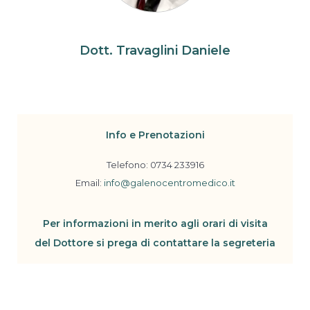
Dott. Travaglini Daniele
Tecnici/Necessari
Info e Prenotazioni
Questi cookies sono
necessari per il
Telefono: 0734 233916
corretto
Email:
info@galenocentromedico.it
funzionamento del
sito e non possono
essere disabilitati.
Per informazioni in merito agli orari di visita
del Dottore si prega di contattare la segreteria
Statistici
Al fine di
migliorare
le