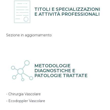
funzionalità
e la
TITOLI E SPECIALIZZAZIONI
fruizione
E ATTIVITÀ PROFESSIONALI
del nostro
sito
utilizziamo
strumenti
statistici (di
Sezione in aggiornamento
terze parti),
che spesso
raccolgono
dati in
maniera
anonima
METODOLOGIE
senza
DIAGNOSTICHE E
tracciare
PATOLOGIE TRATTATE
l'utente.
Funzionalità
- Chirurgia Vascolare
Per fornire
- Ecodoppler Vascolare
una migliore
esperienza sul