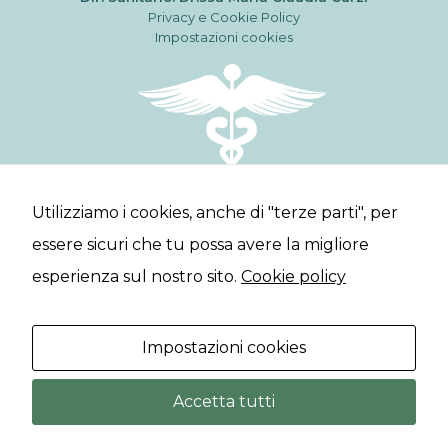
Privacy e Cookie Policy
Impostazioni cookies
Utilizziamo i cookies, anche di "terze parti", per
Servizi
Professionisti
Lavora con noi
essere sicuri che tu possa avere la migliore
Contatti
esperienza sul nostro sito.
Cookie policy
Poliambulatorio specialistico a Montegranaro.
Impostazioni cookies
Studio Odontoiatrico e prenotazioni diagnostiche.
Accetta tutti