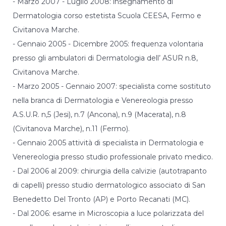
- Marzo 2007 - Luglio 2008: insegnamento di
nostro sito
utilizziamo
Dermatologia corso estetista Scuola CEESA, Fermo e
degli
Civitanova Marche.
strumenti
(anche di terze
- Gennaio 2005 - Dicembre 2005: frequenza volontaria
parti)
presso gli ambulatori di Dermatologia dell’ ASUR n.8,
aggiuntivi.
Rifiutando
Civitanova Marche.
questi cookies
- Marzo 2005 - Gennaio 2007: specialista come sostituto
alcune
funzionalità
nella branca di Dermatologia e Venereologia presso
potrebbero
A.S.U.R. n,5 (Jesi), n.7 (Ancona), n.9 (Macerata), n.8
essere
disattivate o
(Civitanova Marche), n.11 (Fermo).
non utilizzabili.
- Gennaio 2005 attività di specialista in Dermatologia e
Venereologia presso studio professionale privato medico.
Marketing
- Dal 2006 al 2009: chirurgia della calvizie (autotrapanto
A volte
di capelli) presso studio dermatologico associato di San
utilizziamo
Benedetto Del Tronto (AP) e Porto Recanati (MC).
script di
terze parti a
- Dal 2006: esame in Microscopia a luce polarizzata del
fini di