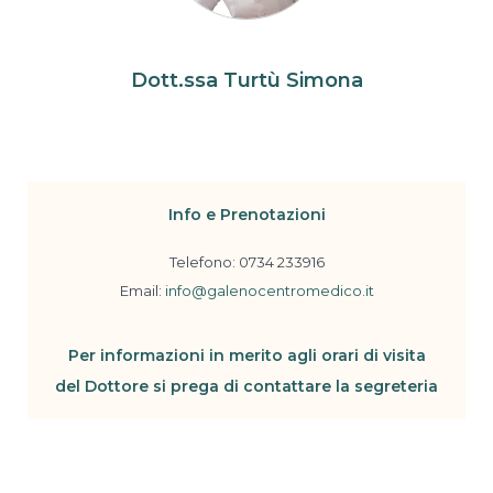
Dott.ssa Turtù Simona
Tecnici/Necessari
Info e Prenotazioni
Questi cookies sono
necessari per il
Telefono: 0734 233916
corretto
Email:
info@galenocentromedico.it
funzionamento del
sito e non possono
essere disabilitati.
Per informazioni in merito agli orari di visita
del Dottore si prega di contattare la segreteria
Statistici
Al fine di
migliorare
le