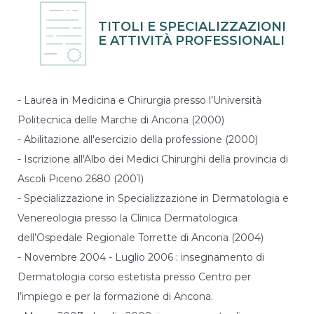
funzionalità
e la
TITOLI E SPECIALIZZAZIONI
fruizione
E ATTIVITÀ PROFESSIONALI
del nostro
sito
utilizziamo
strumenti
statistici (di
- Laurea in Medicina e Chirurgia presso l’Università
terze parti),
Politecnica delle Marche di Ancona (2000)
che spesso
raccolgono
- Abilitazione all'esercizio della professione (2000)
dati in
- Iscrizione all'Albo dei Medici Chirurghi della provincia di
maniera
anonima
Ascoli Piceno 2680 (2001)
senza
- Specializzazione in Specializzazione in Dermatologia e
tracciare
l'utente.
Venereologia presso la Clinica Dermatologica
dell’Ospedale Regionale Torrette di Ancona (2004)
- Novembre 2004 - Luglio 2006 : insegnamento di
Funzionalità
Dermatologia corso estetista presso Centro per
Per fornire
una migliore
l’impiego e per la formazione di Ancona.
esperienza sul