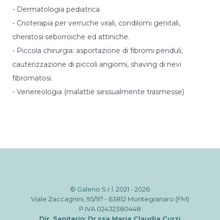
- Dermatologia pediatrica
- Crioterapia per verruche virali, condilomi genitali,
cheratosi seborroiche ed attiniche.
- Piccola chirurgia: asportazione di fibromi penduli,
cauterizzazione di piccoli angiomi, shaving di nevi
fibromatosi.
- Venereologia (malattie sessualmente trasmesse)
© Galeno S.r.l. 2021 - 2026
Viale Zaccagnini, 95/97 - 63812 Montegranaro (FM)
P.IVA 02432380448
Dir. Sanitario: Dr.ssa Maria Claudia Curzi