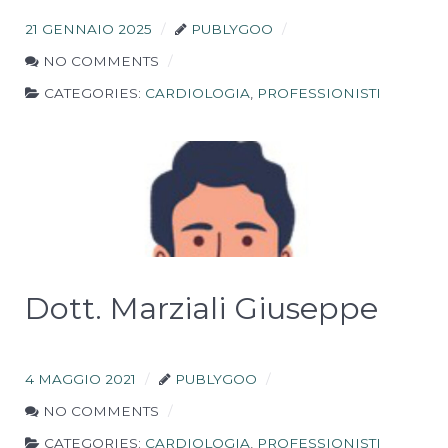
21 GENNAIO 2025
PUBLYGOO
NO COMMENTS
CATEGORIES:
CARDIOLOGIA
,
PROFESSIONISTI
Tecnici/Necessari
Questi cookies sono
necessari per il
corretto
funzionamento del
sito e non possono
Dott. Marziali Giuseppe
essere disabilitati.
Statistici
4 MAGGIO 2021
PUBLYGOO
Al fine di
NO COMMENTS
migliorare
le
CATEGORIES:
CARDIOLOGIA
,
PROFESSIONISTI