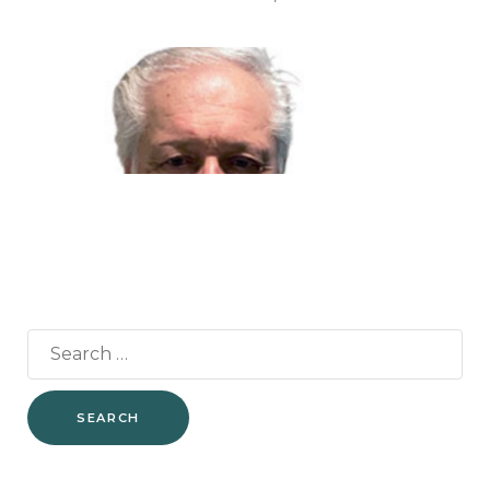
funzionalità
e la
fruizione
del nostro
sito
utilizziamo
strumenti
statistici (di
terze parti),
che spesso
raccolgono
dati in
maniera
anonima
senza
tracciare
l'utente.
Search
for:
Funzionalità
Per fornire
una migliore
esperienza sul