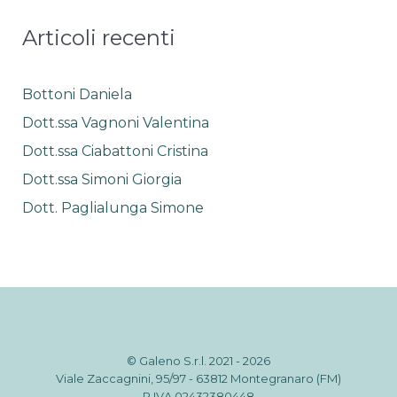
nostro sito
utilizziamo
Articoli recenti
degli
strumenti
(anche di terze
parti)
Bottoni Daniela
aggiuntivi.
Rifiutando
Dott.ssa Vagnoni Valentina
questi cookies
Dott.ssa Ciabattoni Cristina
alcune
funzionalità
Dott.ssa Simoni Giorgia
potrebbero
essere
Dott. Paglialunga Simone
disattivate o
non utilizzabili.
Marketing
A volte
utilizziamo
script di
© Galeno S.r.l. 2021 - 2026
terze parti a
Viale Zaccagnini, 95/97 - 63812 Montegranaro (FM)
fini di
P.IVA 02432380448