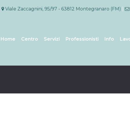
Viale Zaccagnini, 95/97 - 63812 Montegranaro (FM)
|
Home
Centro
Servizi
Professionisti
Info
Lavo