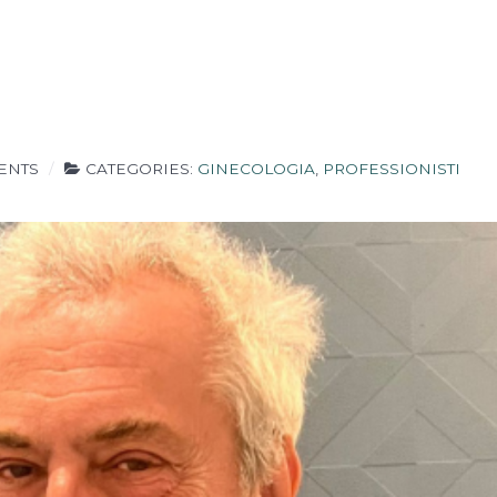
ENTS
CATEGORIES:
GINECOLOGIA
,
PROFESSIONISTI
Tecnici/Necessari
Questi cookies sono
necessari per il
corretto
funzionamento del
sito e non possono
essere disabilitati.
Statistici
Al fine di
migliorare
le