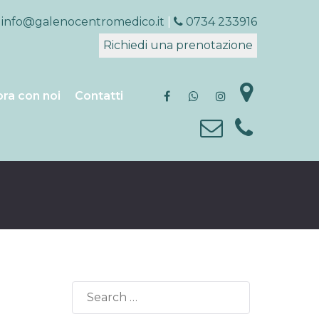
info@galenocentromedico.it
|
0734 233916
Richiedi una prenotazione
ra con noi
Contatti
Search
for: