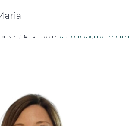
funzionalità
e la
Maria
fruizione
del nostro
sito
utilizziamo
strumenti
MMENTS
CATEGORIES:
GINECOLOGIA
,
PROFESSIONISTI
statistici (di
terze parti),
che spesso
raccolgono
dati in
maniera
anonima
senza
tracciare
l'utente.
Funzionalità
Per fornire
una migliore
esperienza sul