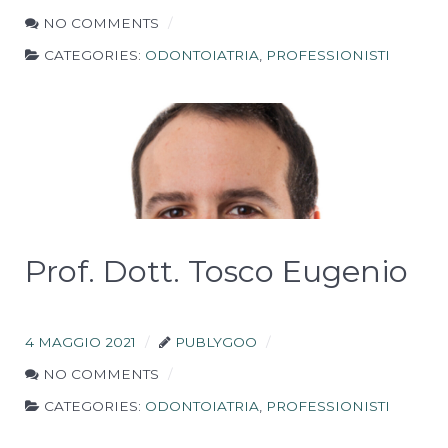
funzionalità
e la
NO COMMENTS
fruizione
CATEGORIES:
ODONTOIATRIA
,
PROFESSIONISTI
del nostro
sito
utilizziamo
strumenti
statistici (di
terze parti),
che spesso
raccolgono
dati in
maniera
anonima
Prof. Dott. Tosco Eugenio
senza
tracciare
l'utente.
4 MAGGIO 2021
PUBLYGOO
NO COMMENTS
Funzionalità
Per fornire
CATEGORIES:
ODONTOIATRIA
,
PROFESSIONISTI
una migliore
esperienza sul