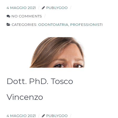
4 MAGGIO 2021
PUBLYGOO
NO COMMENTS
CATEGORIES:
ODONTOIATRIA
,
PROFESSIONISTI
Tecnici/Necessari
Questi cookies sono
necessari per il
corretto
funzionamento del
sito e non possono
Dott. PhD. Tosco
essere disabilitati.
Vincenzo
Statistici
Al fine di
migliorare
le
4 MAGGIO 2021
PUBLYGOO