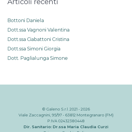
Articoli recenti
marketing.
Bottoni Daniela
Dott.ssa Vagnoni Valentina
Dott.ssa Ciabattoni Cristina
Dott.ssa Simoni Giorgia
Dott. Paglialunga Simone
© Galeno S.r.l. 2021 - 2026
Viale Zaccagnini, 95/97 - 63812 Montegranaro (FM)
P.IVA 02432380448
Dir. Sanitario: Dr.ssa Maria Claudia Curzi