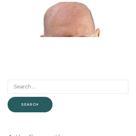
nostro sito
utilizziamo
degli
strumenti
(anche di terze
parti)
aggiuntivi.
Rifiutando
questi cookies
alcune
funzionalità
potrebbero
essere
disattivate o
non utilizzabili.
Search
for:
Marketing
A volte
utilizziamo
script di
terze parti a
fini di