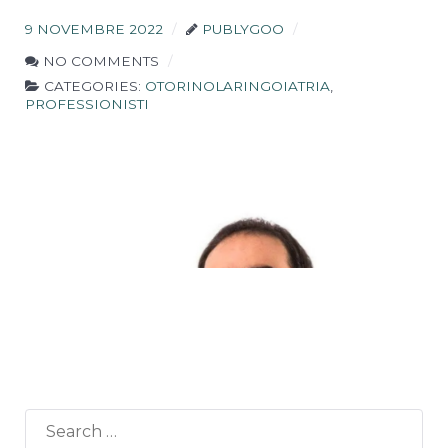
9 NOVEMBRE 2022
PUBLYGOO
NO COMMENTS
CATEGORIES:
OTORINOLARINGOIATRIA
,
PROFESSIONISTI
Tecnici/Necessari
Questi cookies sono
necessari per il
corretto
funzionamento del
sito e non possono
essere disabilitati.
Statistici
Al fine di
migliorare
Search
le