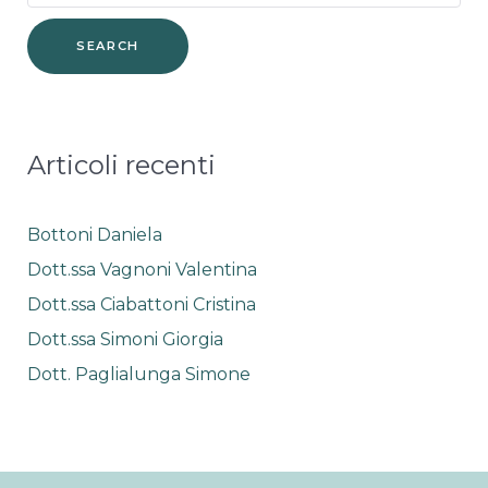
funzionalità
for:
e la
fruizione
del nostro
sito
utilizziamo
strumenti
statistici (di
Articoli recenti
terze parti),
che spesso
raccolgono
dati in
Bottoni Daniela
maniera
Dott.ssa Vagnoni Valentina
anonima
senza
Dott.ssa Ciabattoni Cristina
tracciare
l'utente.
Dott.ssa Simoni Giorgia
Dott. Paglialunga Simone
Funzionalità
Per fornire
una migliore
esperienza sul