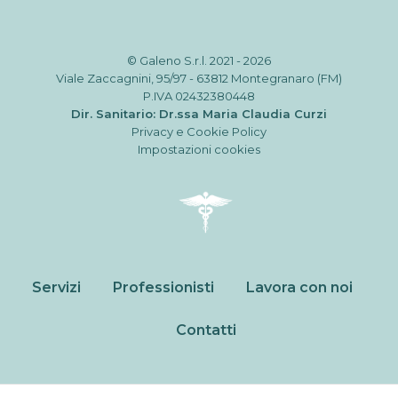
nostro sito
utilizziamo
degli
strumenti
© Galeno S.r.l. 2021 - 2026
(anche di terze
Viale Zaccagnini, 95/97 - 63812 Montegranaro (FM)
parti)
P.IVA 02432380448
aggiuntivi.
Dir. Sanitario: Dr.ssa Maria Claudia Curzi
Rifiutando
Privacy e Cookie Policy
questi cookies
Impostazioni cookies
alcune
funzionalità
potrebbero
essere
disattivate o
non utilizzabili.
Servizi
Professionisti
Lavora con noi
Marketing
A volte
Contatti
utilizziamo
script di
terze parti a
fini di